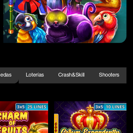
nedas
Loterías
Crash&Skill
Shooters