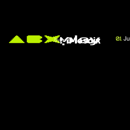
Mosaix
Ju
by