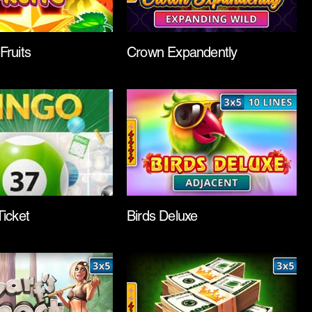
Fruits
Crown Expandently
Ticket
Birds Deluxe