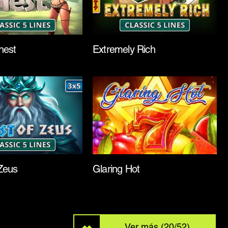
hest
Extremely Rich
Zeus
Glaring Hot
Ver más (20/52)