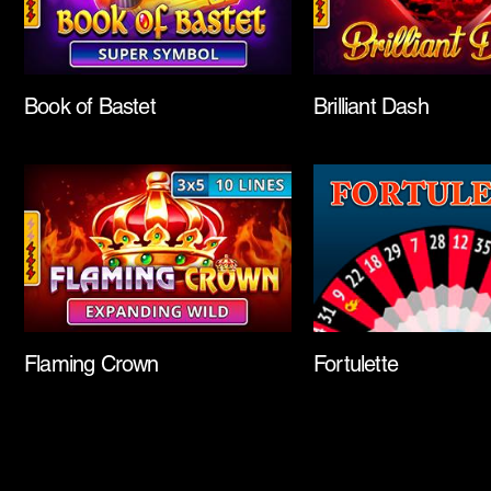
Book of Bastet
Brilliant Dash
Flaming Crown
Fortulette