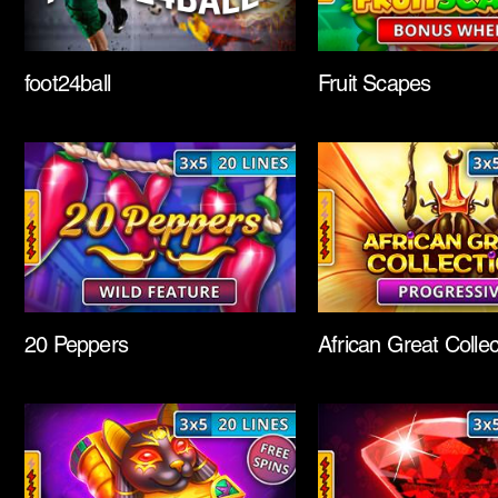
foot24ball
Fruit Scapes
20 Peppers
African Great Collec