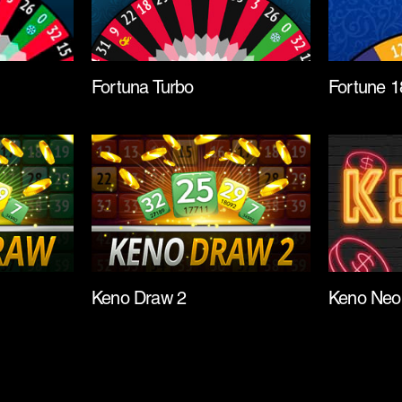
Fortuna Turbo
Fortune 1
Keno Draw 2
Keno Neo